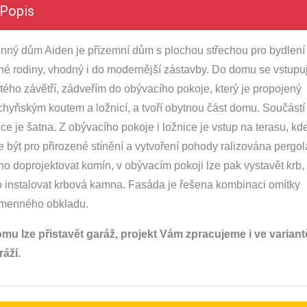
Popis
nný dům Aiden je přízemní dům s plochou střechou pro bydlení
né rodiny, vhodný i do modernější zástavby. Do domu se vstupu
ytého závětří, zádveřím do obývacího pokoje, který je propojený
chyňským koutem a ložnicí, a tvoří obytnou část domu. Součástí
ice je šatna. Z obývacího pokoje i ložnice je vstup na terasu, kd
 být pro přirozené stínění a vytvoření pohody ralizována pergol
o doprojektovat komín, v obývacím pokoji lze pak vystavět krb,
 instalovat krbová kamna.
Fasáda je řešena kombinaci omítky
menného obkladu.
mu lze přistavět garáž, projekt Vám zpracujeme i ve variant
ráží.