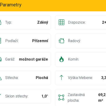
Parametry
Typ:
Zděný
Dispozice:
2
Podlaží:
Přízemní
Řadový:
Garáž:
možnost garáže
Komín:
Střecha:
Plochá
Výška hřebene:
3,
Zastavěná
69,2
Sklon střechy:
1,0°
plocha:
m²