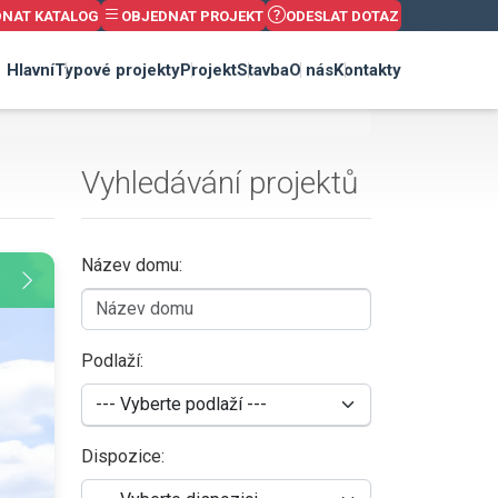
DNAT KATALOG
OBJEDNAT PROJEKT
ODESLAT DOTAZ
Hlavní
Typové projekty
Projekt
Stavba
O nás
Kontakty
Vyhledávání projektů
Název domu:
Podlaží:
Dispozice: