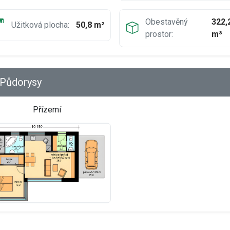
Obestavěný
322,
Užitková plocha:
50,8 m²
prostor:
m³
Půdorysy
Přízemí