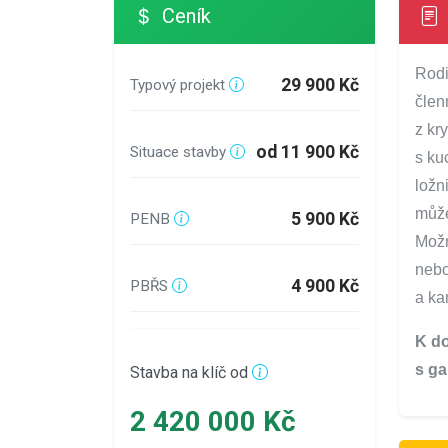
Ceník
Rodi
29 900 Kč
Typový projekt
člen
z kr
od 11 900 Kč
Situace stavby
s ku
ložn
může
5 900 Kč
PENB
Možn
nebo
4 900 Kč
PBŘS
a ka
K do
s ga
Stavba na klíč od
2 420 000 Kč