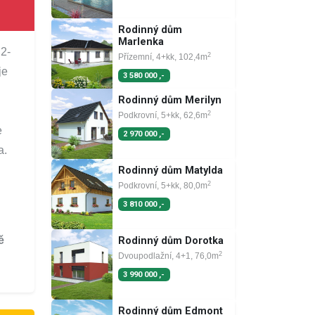
Rodinný dům
Marlenka
 2-
2
Přízemní, 4+kk, 102,4m
je
3 580 000 ,-
Rodinný dům Merilyn
2
Podkrovní, 5+kk, 62,6m
e
2 970 000 ,-
a.
Rodinný dům Matylda
2
Podkrovní, 5+kk, 80,0m
3 810 000 ,-
ě
Rodinný dům Dorotka
2
Dvoupodlažní, 4+1, 76,0m
3 990 000 ,-
Rodinný dům Edmont