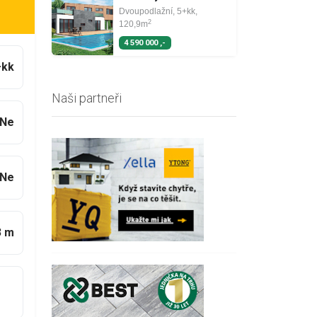
Dvoupodlažní, 5+kk,
2
120,9m
4 590 000 ,-
+kk
Naši partneři
Ne
Ne
3 m