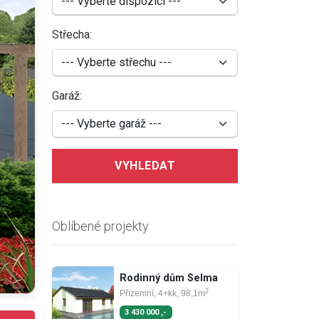
Střecha:
Garáž:
VYHLEDAT
Oblíbené projekty
Rodinný dům Selma
2
Přízemní, 4+kk, 98,1m
3 430 000 ,-