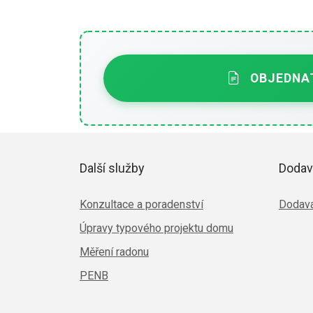
OBJEDNAT
Další služby
Dodav
Konzultace a poradenství
Dodava
Úpravy typového projektu domu
Měření radonu
PENB