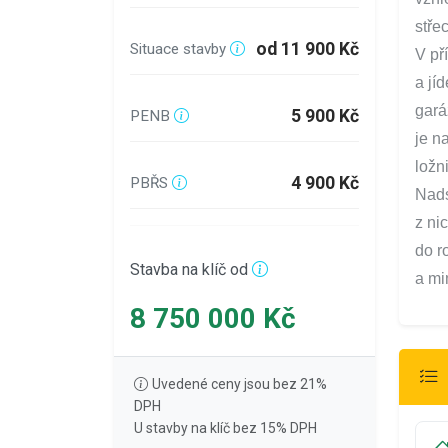
stře
od 11 900 Kč
Situace stavby
V př
a jí
gará
5 900 Kč
PENB
je n
ložn
4 900 Kč
PBŘS
Nads
z ni
do r
Stavba na klíč od
a mi
8 750 000 Kč
Uvedené ceny jsou bez 21%
DPH
U stavby na klíč bez 15% DPH