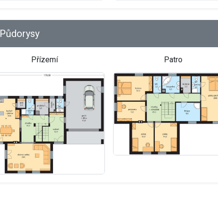
Půdorysy
Přízemí
Patro