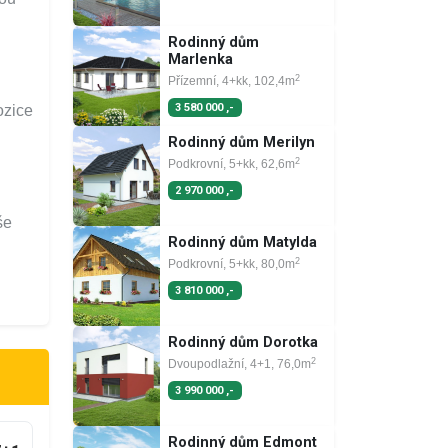
Rodinný dům
Marlenka
2
Přízemní, 4+kk, 102,4m
3 580 000 ,-
ozice
Rodinný dům Merilyn
2
Podkrovní, 5+kk, 62,6m
2 970 000 ,-
še
Rodinný dům Matylda
2
Podkrovní, 5+kk, 80,0m
3 810 000 ,-
Rodinný dům Dorotka
2
Dvoupodlažní, 4+1, 76,0m
3 990 000 ,-
Rodinný dům Edmont