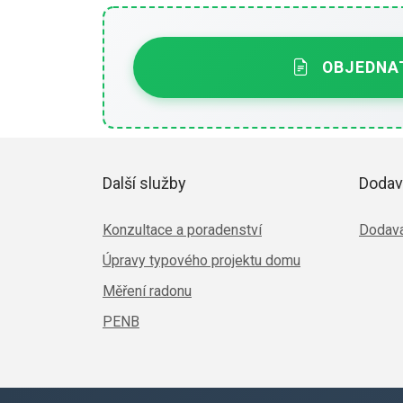
OBJEDNAT
Další služby
Dodav
Konzultace a poradenství
Dodava
Úpravy typového projektu domu
Měření radonu
PENB