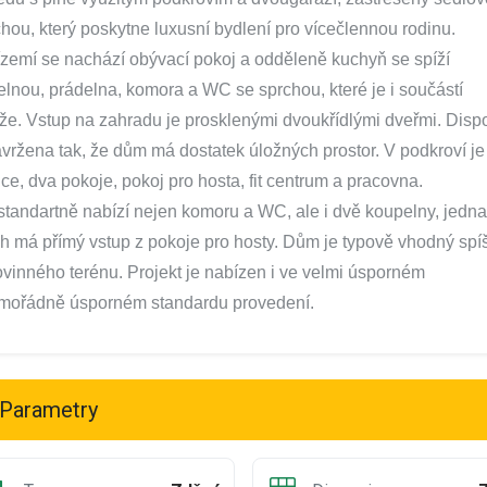
chou, který poskytne luxusní bydlení pro vícečlennou rodinu.
ízemí se nachází obývací pokoj a odděleně kuchyň se spíží
delnou, prádelna, komora a WC se sprchou, které je i součástí
že. Vstup na zahradu je prosklenými dvoukřídlými dveřmi. Disp
avržena tak, že dům má dostatek úložných prostor. V podkroví je
ice, dva pokoje, pokoj pro hosta, fit centrum a pracovna.
tandartně nabízí nejen komoru a WC, ale i dvě koupelny, jedna
ch má přímý vstup z pokoje pro hosty. Dům je typově vhodný spí
ovinného terénu. Projekt je nabízen i ve velmi úsporném
mořádně úsporném standardu provedení.
Parametry