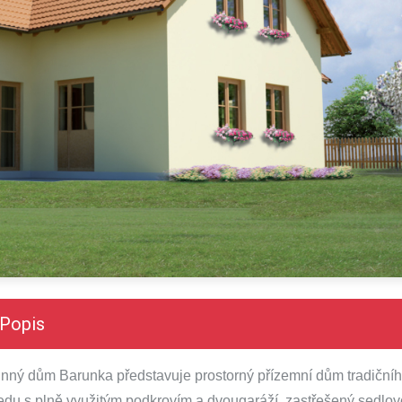
Popis
nný dům Barunka představuje prostorný přízemní dům tradiční
edu s plně využitým podkrovím a dvougaráží, zastřešený sedlo