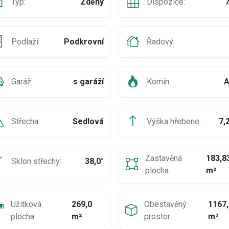
Typ:
Zděný
Dispozice:
Podlaží:
Podkrovní
Řadový:
Garáž:
s garáží
Komín:
A
Střecha:
Sedlová
Výška hřebene:
7,
Zastavěná
183,8
Sklon střechy:
38,0°
plocha:
m²
Užitková
269,0
Obestavěný
1167,
plocha:
m²
prostor:
m³