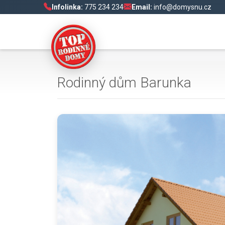
Infolinka:
775 234 234
Email:
info@domysnu.cz
Rodinný dům Barunka