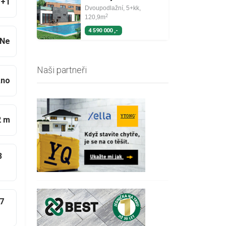
7+1
Dvoupodlažní, 5+kk,
2
120,9m
4 590 000 ,-
Ne
Naši partneři
no
2 m
3
7