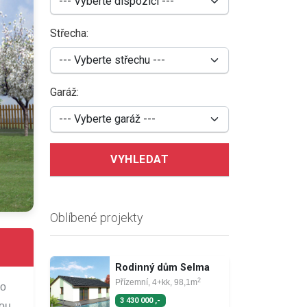
Střecha:
Garáž:
VYHLEDAT
Oblíbené projekty
Rodinný dům Selma
2
Přízemní, 4+kk, 98,1m
ho
3 430 000 ,-
vou