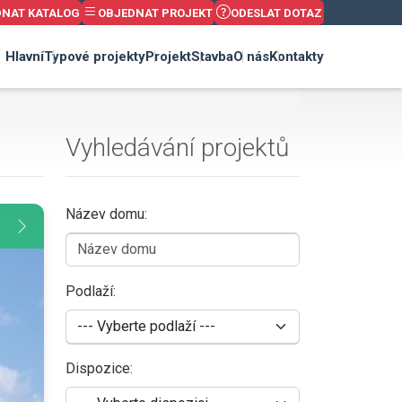
DNAT KATALOG
OBJEDNAT PROJEKT
ODESLAT DOTAZ
Hlavní
Typové projekty
Projekt
Stavba
O nás
Kontakty
Vyhledávání projektů
Název domu:
Podlaží:
Dispozice: