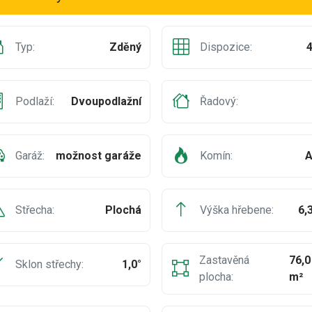
Typ:
Zděný
Dispozice:
Podlaží:
Dvoupodlažní
Řadový:
Garáž:
možnost garáže
Komín:
A
Střecha:
Plochá
Výška hřebene:
6,
Zastavěná
76,0
Sklon střechy:
1,0°
plocha:
m²