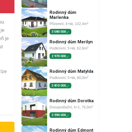
Rodinný dům
Marlenka
ou
2
Přízemní, 4+kk, 102,4m
 je
3 580 000 ,-
yň je
Rodinný dům Merilyn
st
2
Podkrovní, 5+kk, 62,6m
2 970 000 ,-
u
lze
Rodinný dům Matylda
2
Podkrovní, 5+kk, 80,0m
3 810 000 ,-
Rodinný dům Dorotka
2
Dvoupodlažní, 4+1, 76,0m
3 990 000 ,-
Rodinný dům Edmont