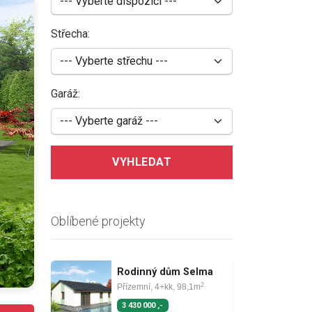
Střecha:
Garáž:
VYHLEDAT
Oblíbené projekty
Rodinný dům Selma
2
Přízemní, 4+kk, 98,1m
3 430 000 ,-