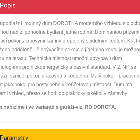
Popis
upodlažní rodinný dům DOROTKA moderního vzhledu s ploch
chou nabízí pohodlné bydlení jedné rodině. Dominantou přízemí
ací pokoj s krbovými kamny propojený s jídelním koutem. Kuch
žena odděleně. Z obývacího pokoje a jídelního koutu je možno
pu na terasu.
Technická místnost umožní dovybavit dům
nologiemi pro nízkoenergetický a pasivní standard.
V 2. NP se
ází ložnice, pokoj, pracovna a koupelna.
Malý pokoj -
pracovn
ít jako pokoj pro hosty nebo víceúčelovou místnost.
Dům má
rní vzhled, přesto se hodí do prakticky jakékoliv zástavby
 nabízíme i ve variantě s garáží-viz. RD DOROTA.
Parametry