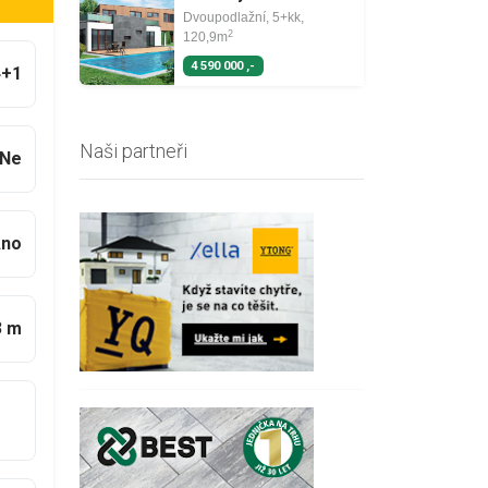
Dvoupodlažní, 5+kk,
2
120,9m
4 590 000 ,-
4+1
Naši partneři
Ne
no
3 m