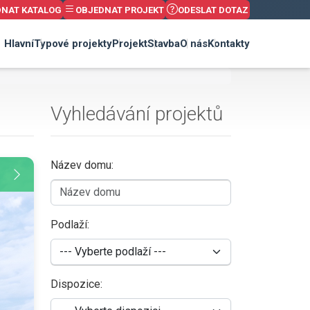
DNAT KATALOG
OBJEDNAT PROJEKT
ODESLAT DOTAZ
Hlavní
Typové projekty
Projekt
Stavba
O nás
Kontakty
Vyhledávání projektů
Název domu:
Podlaží:
Dispozice: