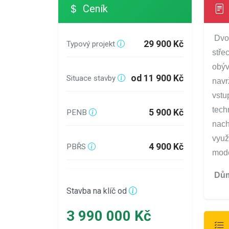
Ceník
Dvo
29 900 Kč
Typový projekt
stře
obýv
od 11 900 Kč
Situace stavby
navr
vstu
tech
5 900 Kč
PENB
nach
využ
4 900 Kč
PBŘS
mode
Dům
Stavba na klíč od
3 990 000 Kč