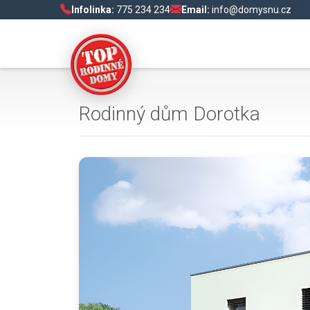
Infolinka:
775 234 234
Email:
info@domysnu.cz
Rodinný dům Dorotka