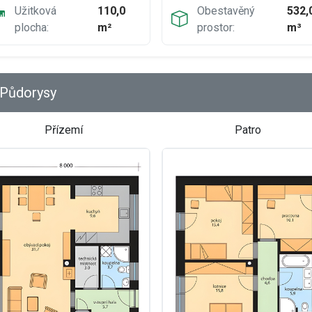
Užitková
110,0
Obestavěný
532,
plocha:
m²
prostor:
m³
Půdorysy
Přízemí
Patro