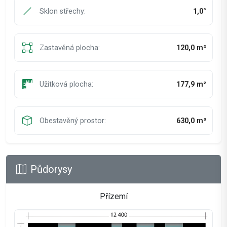
Sklon střechy:
1,0°
Zastavěná plocha:
120,0 m²
Užitková plocha:
177,9 m²
Obestavěný prostor:
630,0 m³
Půdorysy
Přízemí