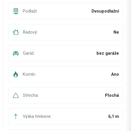
Podlaží:
Dvoupodlažní
Řadový:
Ne
Garáž:
bez garáže
Komín:
Ano
Střecha:
Plochá
Výška hřebene:
6,1 m