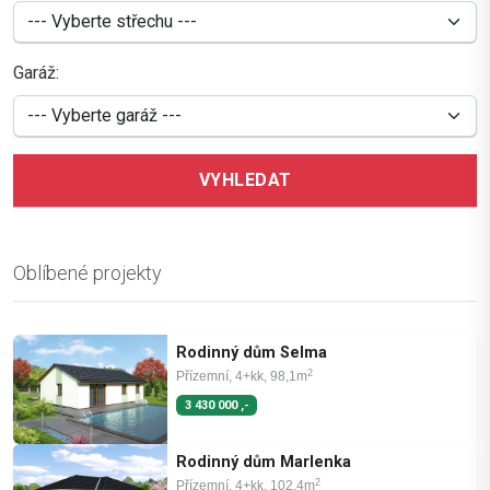
Garáž:
VYHLEDAT
Oblíbené projekty
Rodinný dům Selma
2
Přízemní, 4+kk, 98,1m
3 430 000 ,-
Rodinný dům Marlenka
2
Přízemní, 4+kk, 102,4m