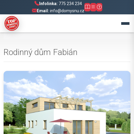
Infolinka:
775 234 234
Email:
info@domysnu.cz
Rodinný dům Fabián