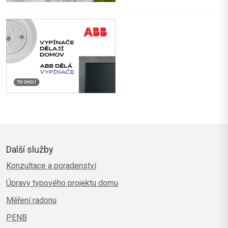
Další služby
Konzultace a poradenství
Úpravy typového projektu domu
Měření radonu
PENB