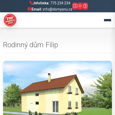
Infolinka:
775 234 234
Email:
info@domysnu.cz
Rodinný dům Filip