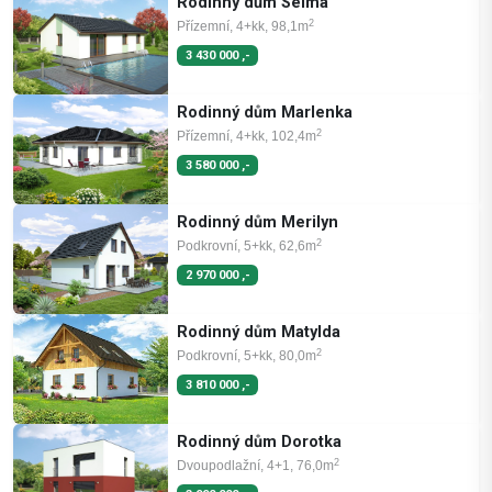
Rodinný dům Selma
2
Přízemní, 4+kk, 98,1m
3 430 000 ,-
Rodinný dům Marlenka
2
Přízemní, 4+kk, 102,4m
3 580 000 ,-
Rodinný dům Merilyn
2
Podkrovní, 5+kk, 62,6m
2 970 000 ,-
Rodinný dům Matylda
2
Podkrovní, 5+kk, 80,0m
3 810 000 ,-
Rodinný dům Dorotka
2
Dvoupodlažní, 4+1, 76,0m