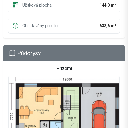
Užitková plocha:
144,3 m²
Obestavěný prostor:
633,6 m³
Půdorysy
Přízemí