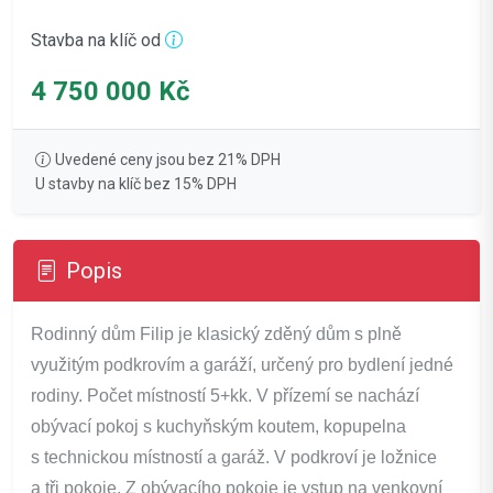
Stavba na klíč od
4 750 000 Kč
Uvedené ceny jsou bez 21% DPH
U stavby na klíč bez 15% DPH
Popis
Rodinný dům Filip je klasický zděný dům s plně
využitým podkrovím a garáží, určený pro bydlení jedné
rodiny. Počet místností 5+kk. V přízemí se nachází
obývací pokoj s kuchyňským koutem, kopupelna
s technickou místností a garáž. V podkroví je ložnice
a tři pokoje. Z obývacího pokoje je vstup na venkovní