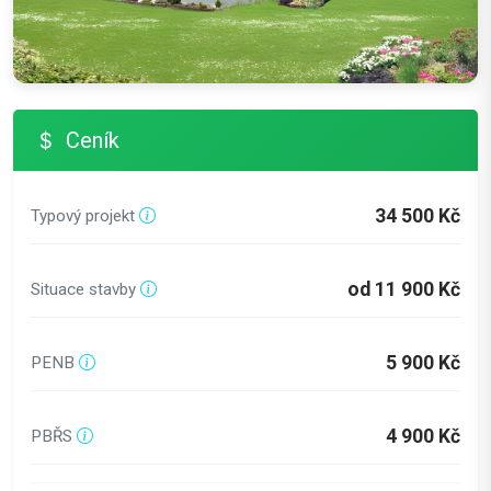
Ceník
34 500 Kč
Typový projekt
od 11 900 Kč
Situace stavby
5 900 Kč
PENB
4 900 Kč
PBŘS