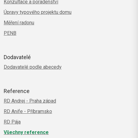
Konzultace a poradenství
Úpravy typového projektu domu
Měření radonu
PENB
Dodavatelé
Dodavatelé podle abecedy
Reference
RD Andrej - Praha západ
RD Anife - Příbramsko
RD Pája
Všechny reference