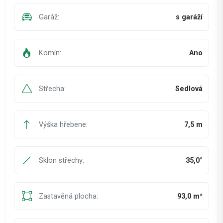
Garáž:
s garáží
Komín:
Ano
Střecha:
Sedlová
Výška hřebene:
7,5 m
Sklon střechy:
35,0°
Zastavěná plocha:
93,0 m²