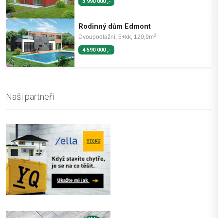
3 990 000 ,-
Rodinný dům Edmont
2
Dvoupodlažní, 5+kk, 120,9m
4 590 000 ,-
Naši partneři