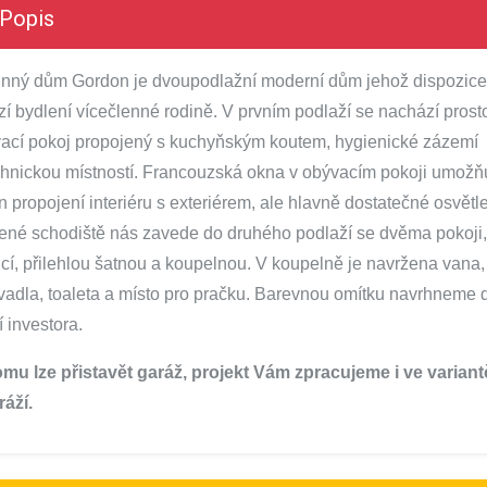
Popis
nný dům Gordon je dvoupodlažní moderní dům jehož dispozice
zí bydlení vícečlenné rodině. V prvním podlaží se nachází prost
ací pokoj propojený s kuchyňským koutem, hygienické zázemí
chnickou místností.
Francouzská okna v obývacím pokoji umožňu
n propojení interiéru s exteriérem, ale hlavně dostatečné osvětle
né schodiště nás zavede do druhého podlaží se dvěma pokoji,
icí, přilehlou šatnou a koupelnou. V koupelně je navržena vana,
adla, toaleta a místo pro pračku.
Barevnou omítku navrhneme 
í investora.
mu lze přistavět garáž, projekt Vám zpracujeme i ve variant
ráží.