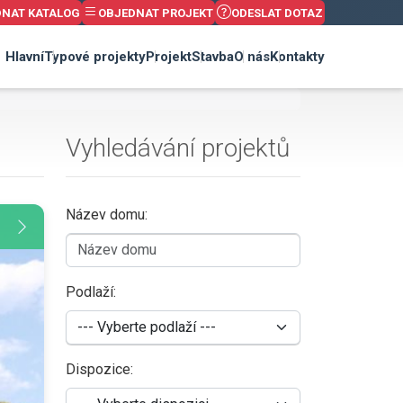
DNAT KATALOG
OBJEDNAT PROJEKT
ODESLAT DOTAZ
Hlavní
Typové projekty
Projekt
Stavba
O nás
Kontakty
Vyhledávání projektů
Název domu:
Podlaží:
Dispozice: