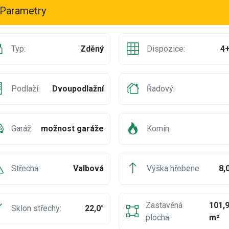
Parametry
Typ:
Zděný
Dispozice:
4
Podlaží:
Dvoupodlažní
Řadový:
Garáž:
možnost garáže
Komín:
Střecha:
Valbová
Výška hřebene:
8,
Zastavěná
101,
Sklon střechy:
22,0°
plocha:
m²