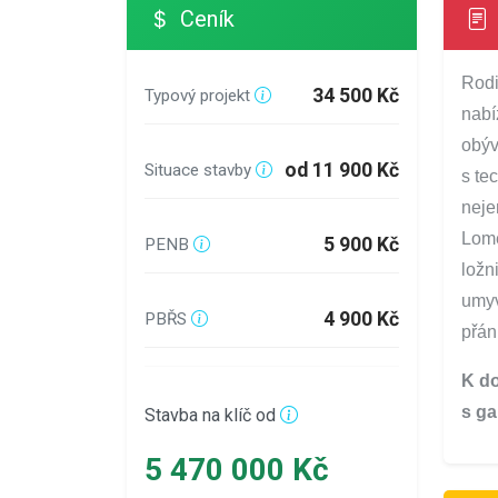
Ceník
Rodi
34 500 Kč
Typový projekt
nabí
obýv
od 11 900 Kč
Situace stavby
s te
neje
Lome
5 900 Kč
PENB
ložn
umyv
4 900 Kč
PBŘS
přán
K do
s ga
Stavba na klíč od
5 470 000 Kč