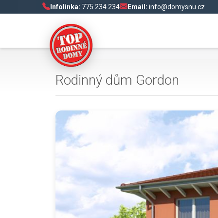
Infolinka:
775 234 234
Email:
info@domysnu.cz
Rodinný dům Gordon