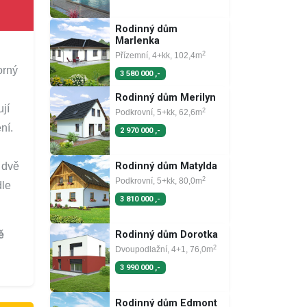
Rodinný dům
Marlenka
2
Přízemní, 4+kk, 102,4m
orný
3 580 000 ,-
Rodinný dům Merilyn
jí
2
Podkrovní, 5+kk, 62,6m
ní.
2 970 000 ,-
 dvě
Rodinný dům Matylda
2
Podkrovní, 5+kk, 80,0m
dle
3 810 000 ,-
ě
Rodinný dům Dorotka
2
Dvoupodlažní, 4+1, 76,0m
3 990 000 ,-
Rodinný dům Edmont