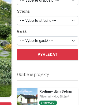
Střecha:
Garáž:
VYHLEDAT
Oblíbené projekty
Rodinný dům Selma
2
Přízemní, 4+kk, 98,1m
3 430 000 ,-