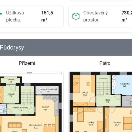
Užitková
151,5
Obestavěný
730,
plocha:
m²
prostor:
m³
Půdorysy
Přízemí
Patro