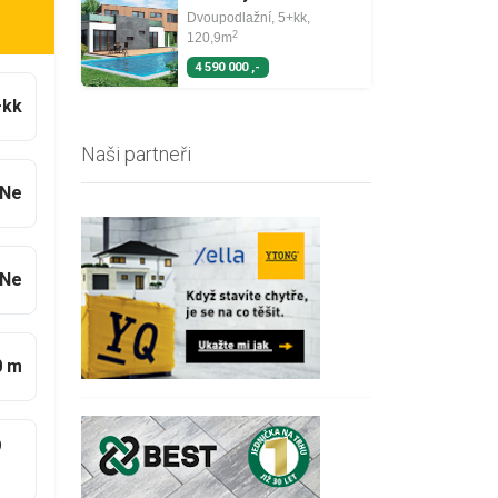
Dvoupodlažní, 5+kk,
2
120,9m
4 590 000 ,-
+kk
Naši partneři
Ne
Ne
0 m
9