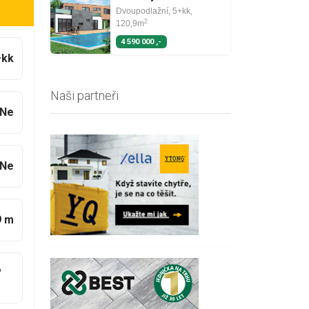
Dvoupodlažní, 5+kk,
2
120,9m
4 590 000 ,-
+kk
Naši partneři
Ne
Ne
9 m
6