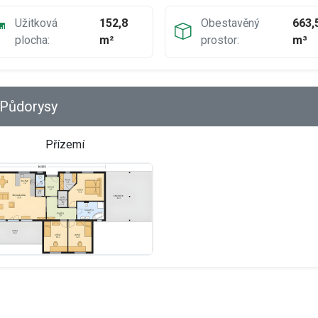
Užitková
152,8
Obestavěný
663,
plocha:
m²
prostor:
m³
Půdorysy
Přízemí