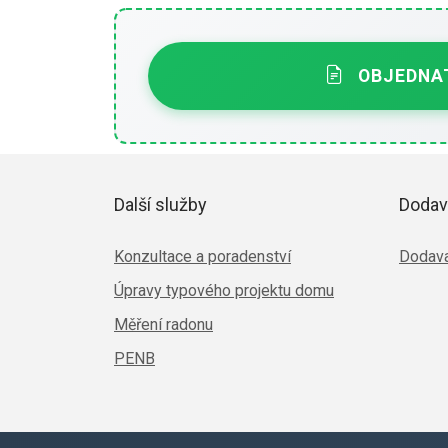
OBJEDNAT
Další služby
Dodav
Konzultace a poradenství
Dodava
Úpravy typového projektu domu
Měření radonu
PENB