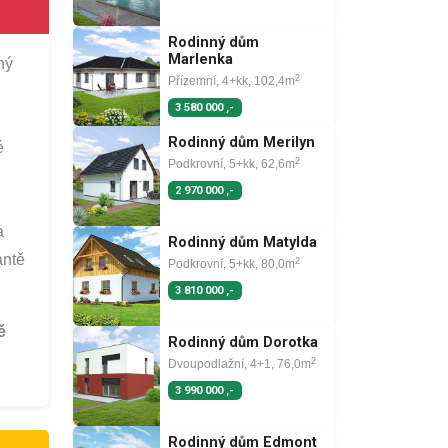
Rodinný dům
Marlenka
ný
2
Přízemní, 4+kk, 102,4m
3 580 000 ,-
Rodinný dům Merilyn
é
2
Podkrovní, 5+kk, 62,6m
2 970 000 ,-
a
Rodinný dům Matylda
antě
2
Podkrovní, 5+kk, 80,0m
3 810 000 ,-
ě
Rodinný dům Dorotka
2
Dvoupodlažní, 4+1, 76,0m
3 990 000 ,-
Rodinný dům Edmont