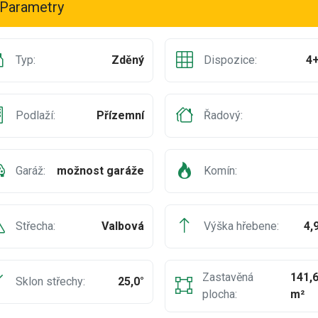
Parametry
Typ:
Zděný
Dispozice:
4
Podlaží:
Přízemní
Řadový:
Garáž:
možnost garáže
Komín:
Střecha:
Valbová
Výška hřebene:
4,
Zastavěná
141,
Sklon střechy:
25,0°
plocha:
m²