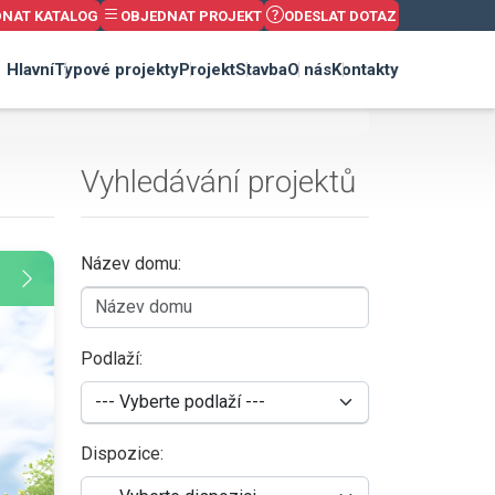
DNAT KATALOG
OBJEDNAT PROJEKT
ODESLAT DOTAZ
Hlavní
Typové projekty
Projekt
Stavba
O nás
Kontakty
Vyhledávání projektů
Název domu:
Podlaží:
Dispozice: