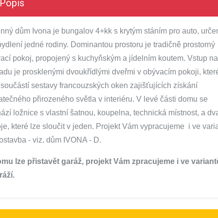
Popis
nný dům Ivona je bungalov 4+kk s krytým stáním pro auto, urče
bydlení jedné rodiny. Dominantou prostoru je tradičně prostorný
ací pokoj, propojený s kuchyňským a jídelním koutem. Vstup na
adu je prosklenými dvoukřídlými dveřmi v obývacím pokoji, kter
 součástí sestavy francouzských oken zajišťujících získání
atečného přirozeného světla v interiéru. V levé části domu se
ází ložnice s vlastní šatnou, koupelna, technická místnost, a dv
je, které lze sloučit v jeden. Projekt Vám vypracujeme i ve vari
ostavba - viz. dům IVONA - D.
mu lze přistavět garáž, projekt Vám zpracujeme i ve variant
ráží.