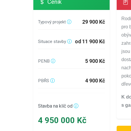
Ceník
Rodi
29 900 Kč
Typový projekt
pro 
obýv
od 11 900 Kč
Situace stavby
zahr
jsou
dost
5 900 Kč
PENB
nach
poko
4 900 Kč
PBŘS
dřev
K do
s ga
Stavba na klíč od
4 950 000 Kč