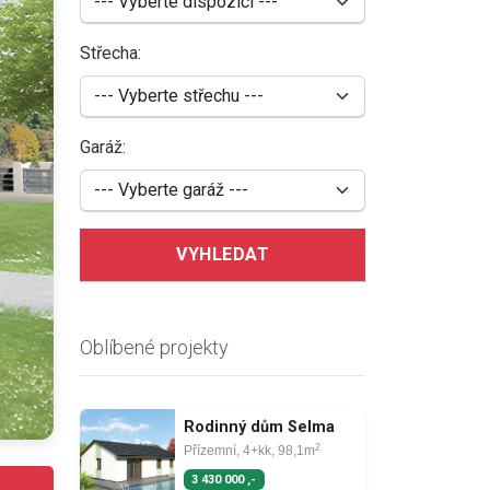
Střecha:
Garáž:
VYHLEDAT
Oblíbené projekty
Rodinný dům Selma
2
Přízemní, 4+kk, 98,1m
3 430 000 ,-