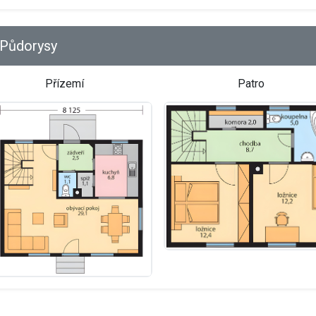
Půdorysy
Přízemí
Patro