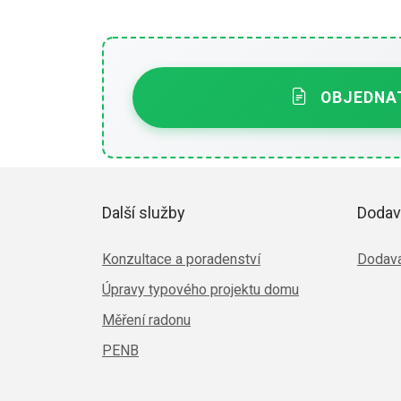
OBJEDNAT
Další služby
Dodav
Konzultace a poradenství
Dodava
Úpravy typového projektu domu
Měření radonu
PENB