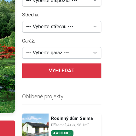
Střecha:
Garáž:
VYHLEDAT
Oblíbené projekty
Rodinný dům Selma
2
Přízemní, 4+kk, 98,1m
3 430 000 ,-