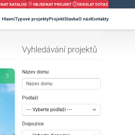
DNAT KATALOG
OBJEDNAT PROJEKT
ODESLAT DOTAZ
Hlavní
Typové projekty
Projekt
Stavba
O nás
Kontakty
Vyhledávání projektů
Název domu:
Podlaží:
Dispozice: