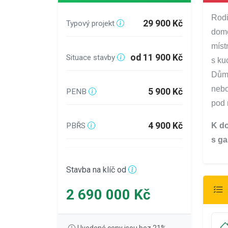
Rodi
29 900 Kč
Typový projekt
dome
míst
od 11 900 Kč
Situace stavby
s ku
Dům 
nebo
5 900 Kč
PENB
pod 
4 900 Kč
PBŘS
K do
s ga
Stavba na klíč od
2 690 000 Kč