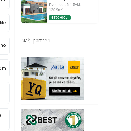
Dvoupodlažní, 5+kk,
2
120,9m
4 590 000 ,-
Ne
Naši partneři
no
2 m
8