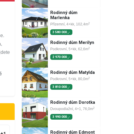
Rodinný dům
Marlenka
2
Přízemní, 4+kk, 102,4m
3 580 000 ,-
ce.
Rodinný dům Merilyn
,
2
Podkrovní, 5+kk, 62,6m
jdete
2 970 000 ,-
Rodinný dům Matylda
ě
2
Podkrovní, 5+kk, 80,0m
3 810 000 ,-
Rodinný dům Dorotka
2
Dvoupodlažní, 4+1, 76,0m
3 990 000 ,-
Rodinný dům Edmont
3+1