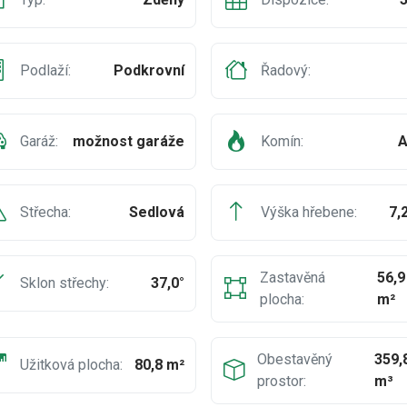
Podlaží:
Podkrovní
Řadový:
Garáž:
možnost garáže
Komín:
A
Střecha:
Sedlová
Výška hřebene:
7,
Zastavěná
56,9
Sklon střechy:
37,0°
plocha:
m²
Obestavěný
359,
Užitková plocha:
80,8 m²
prostor:
m³