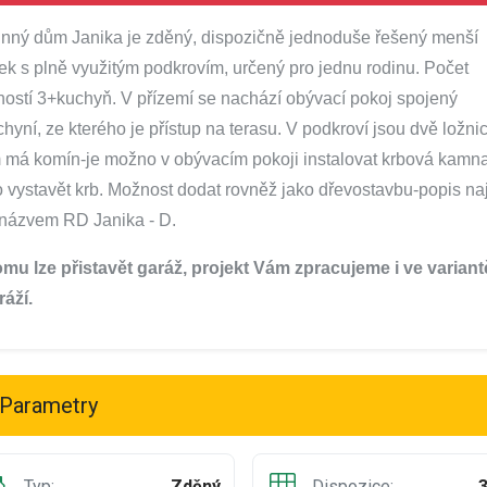
nný dům Janika je zděný, dispozičně jednoduše řešený menší
k s plně využitým podkrovím, určený pro jednu rodinu. Počet
ností 3+kuchyň. V přízemí se nachází obývací pokoj spojený
chyní, ze kterého je přístup na terasu. V podkroví jsou dvě ložni
má komín-je možno v obývacím pokoji instalovat krbová kamna
 vystavět krb. Možnost dodat rovněž jako dřevostavbu-popis na
názvem RD Janika - D.
mu lze přistavět garáž, projekt Vám zpracujeme i ve variant
ráží.
Parametry
Typ:
Zděný
Dispozice: