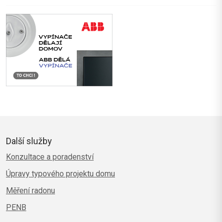
Další služby
Konzultace a poradenství
Úpravy typového projektu domu
Měření radonu
PENB