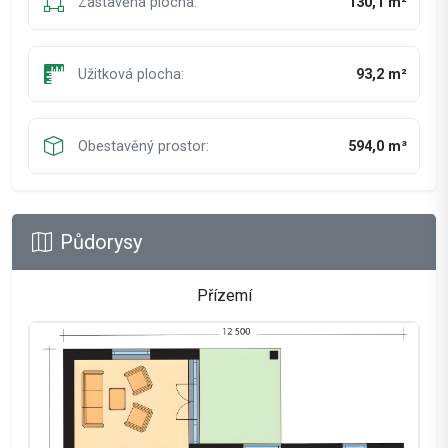
Zastavěná plocha:
130,1 m²
Užitková plocha:
93,2 m²
Obestavěný prostor:
594,0 m³
Půdorysy
Přízemí