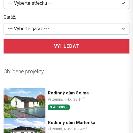
Garáž:
VYHLEDAT
Oblíbené projekty
Rodinný dům Selma
2
Přízemní, 4+kk, 98,1m
3 430 000 ,-
Rodinný dům Marlenka
2
Přízemní, 4+kk, 102,4m