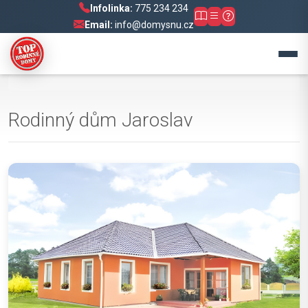
Infolinka:
775 234 234
Email:
info@domysnu.cz
Rodinný dům Jaroslav