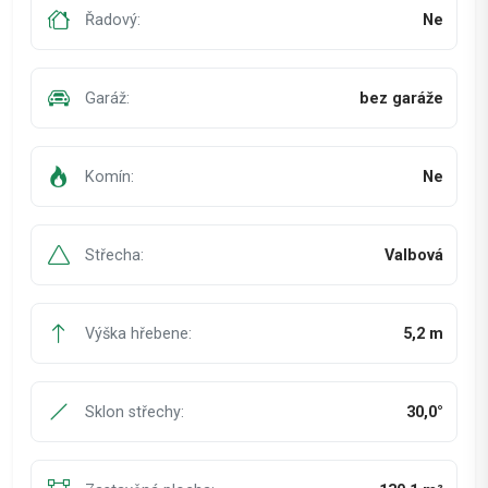
Řadový:
Ne
Garáž:
bez garáže
Komín:
Ne
Střecha:
Valbová
Výška hřebene:
5,2 m
Sklon střechy:
30,0°