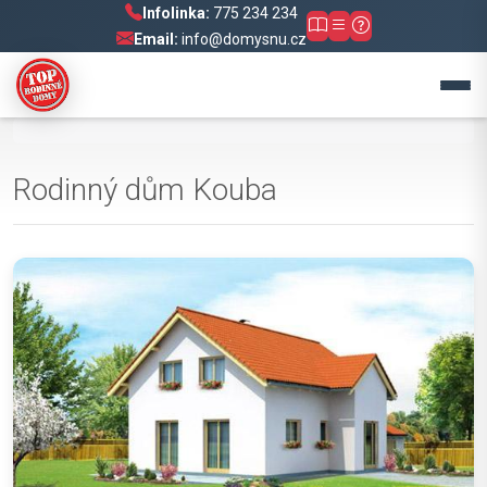
Infolinka:
775 234 234
Email:
info@domysnu.cz
Rodinný dům Kouba