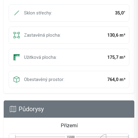
Sklon střechy:
35,0°
Zastavěná plocha:
130,6 m²
Užitková plocha:
175,7 m²
Obestavěný prostor:
764,0 m³
Půdorysy
Přízemí