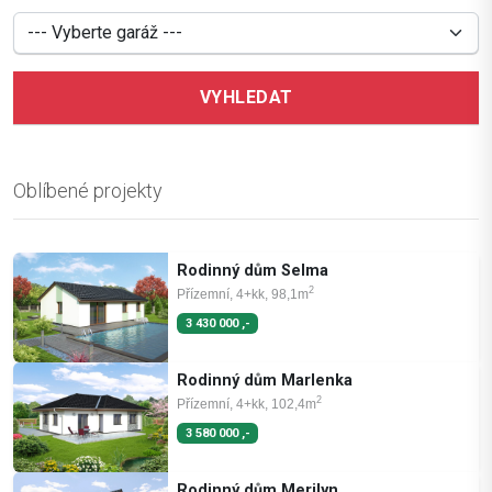
VYHLEDAT
Oblíbené projekty
Rodinný dům Selma
2
Přízemní, 4+kk, 98,1m
3 430 000 ,-
Rodinný dům Marlenka
2
Přízemní, 4+kk, 102,4m
3 580 000 ,-
Rodinný dům Merilyn