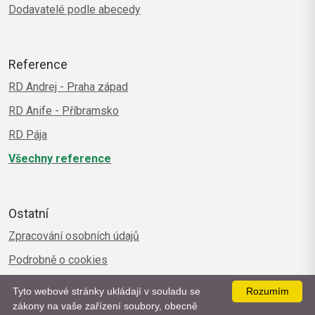
Dodavatelé podle abecedy
Reference
RD Andrej - Praha západ
RD Anife - Příbramsko
RD Pája
Všechny reference
Ostatní
Zpracování osobních údajů
Podrobně o cookies
Tyto webové stránky ukládají v souladu se
Rozumím
zákony na vaše zařízení soubory, obecně