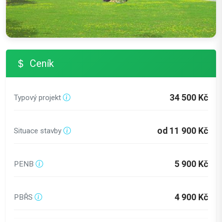
Ceník
34 500 Kč
Typový projekt
od 11 900 Kč
Situace stavby
5 900 Kč
PENB
4 900 Kč
PBŘS