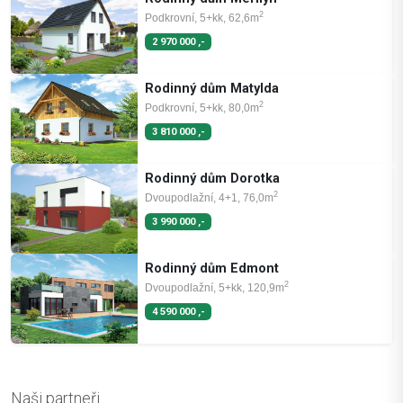
2
Podkrovní, 5+kk, 62,6m
2 970 000 ,-
Rodinný dům Matylda
2
Podkrovní, 5+kk, 80,0m
3 810 000 ,-
Rodinný dům Dorotka
2
Dvoupodlažní, 4+1, 76,0m
3 990 000 ,-
Rodinný dům Edmont
2
Dvoupodlažní, 5+kk, 120,9m
4 590 000 ,-
Naši partneři