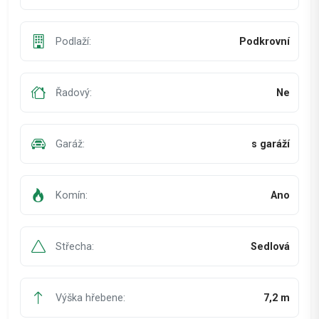
Podlaží:
Podkrovní
Řadový:
Ne
Garáž:
s garáží
Komín:
Ano
Střecha:
Sedlová
Výška hřebene:
7,2 m