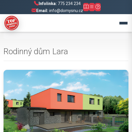
Infolinka:
775 234 234
Email:
info@domysnu.cz
Rodinný dům Lara