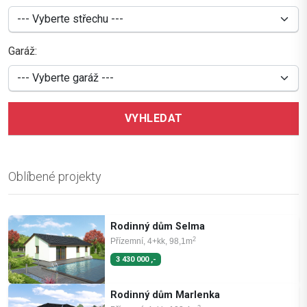
Garáž:
VYHLEDAT
Oblíbené projekty
Rodinný dům Selma
2
Přízemní, 4+kk, 98,1m
3 430 000 ,-
Rodinný dům Marlenka