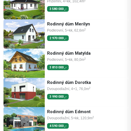
2
Přízemní, 4+kk, 102,4m
3 580 000 ,-
Rodinný dům Merilyn
2
Podkrovní, 5+kk, 62,6m
2 970 000 ,-
Rodinný dům Matylda
2
Podkrovní, 5+kk, 80,0m
3 810 000 ,-
Rodinný dům Dorotka
2
Dvoupodlažní, 4+1, 76,0m
3 990 000 ,-
Rodinný dům Edmont
2
Dvoupodlažní, 5+kk, 120,9m
4 590 000 ,-