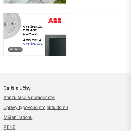
Další služby
Konzultace a poradenství
Úpravy typového projektu domu
Měření radonu
PENB