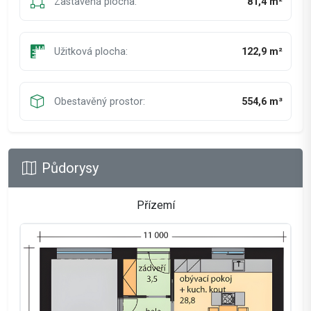
Zastavěná plocha:
81,4 m²
Užitková plocha:
122,9 m²
Obestavěný prostor:
554,6 m³
Půdorysy
Přízemí