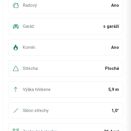
Řadový:
Ano
Garáž:
s garáží
Komín:
Ano
Střecha:
Plochá
Výška hřebene:
5,9 m
Sklon střechy:
1,0°