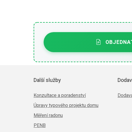
OBJEDNAT
Další služby
Dodav
Konzultace a poradenství
Dodava
Úpravy typového projektu domu
Měření radonu
PENB