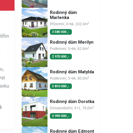
Rodinný dům
Marlenka
2
Přízemní, 4+kk, 102,4m
3 580 000 ,-
třím
Rodinný dům Merilyn
,
2
Podkrovní, 5+kk, 62,6m
ý
2 970 000 ,-
m,
Rodinný dům Matylda
vat
2
Podkrovní, 5+kk, 80,0m
davku
3 810 000 ,-
Rodinný dům Dorotka
ě
2
Dvoupodlažní, 4+1, 76,0m
3 990 000 ,-
Rodinný dům Edmont