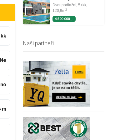
Dvoupodlažní, 5+kk,
2
120,9m
4 590 000 ,-
+kk
Naši partneři
Ne
no
6 m