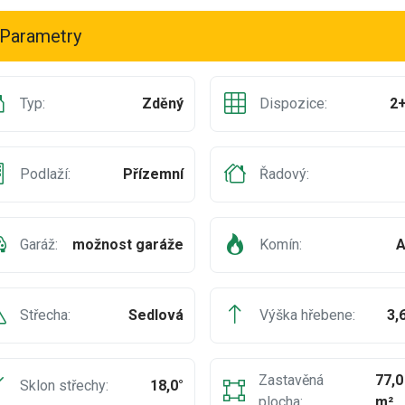
Parametry
Typ:
Zděný
Dispozice:
2
Podlaží:
Přízemní
Řadový:
Garáž:
možnost garáže
Komín:
A
Střecha:
Sedlová
Výška hřebene:
3,
Zastavěná
77,0
Sklon střechy:
18,0°
plocha:
m²