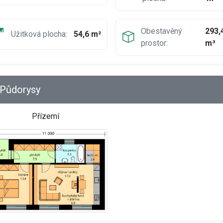
Obestavěný
293,
Užitková plocha:
54,6 m²
prostor:
m³
Půdorysy
Přízemí