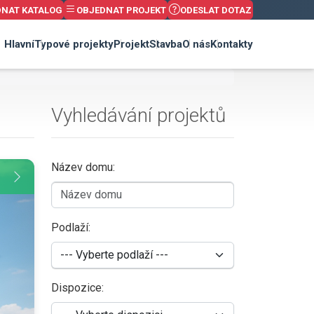
DNAT KATALOG
OBJEDNAT PROJEKT
ODESLAT DOTAZ
Hlavní
Typové projekty
Projekt
Stavba
O nás
Kontakty
Vyhledávání projektů
Název domu:
Podlaží:
Dispozice: