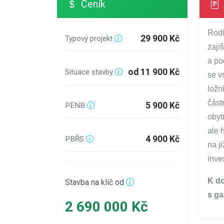
Ceník
Rodi
29 900 Kč
Typový projekt
zaji
a po
od 11 900 Kč
Situace stavby
se v
ložn
část
5 900 Kč
PENB
obyt
ale 
4 900 Kč
PBŘS
na j
inve
K do
Stavba na klíč od
s ga
2 690 000 Kč