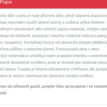
Popis
nný dům Leona je malý přízemní dům, jehož úsporná dispozice
šťuje maximální využití obytné plochy a snížená výška hřebene
délných obvodových stěn umožní úsporu materiálu. Krytým závě
stoupí do předsíně, propojující všechny místnosti /obývací pokoj
ici, koupelnu/. Kuchyňský kout je od obývacího pokoje oddělen
ečnou příčkou s krbovými kamny. Francouzská okna v obou
ných místnostech umožňují nejen propojení interiéru s exteriére
hlavně dostatečné osvětlení, proto je vhodné tyto místnosti situo
ižní stranu. Fasáda je řešena obkladovými cihličkami, dle poža
stora je možno navrhnout jen klasickou fasádní omítkou.
mu lze přistavět garáž, projekt Vám zpracujeme i ve variant
ráží.