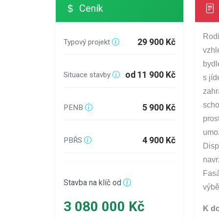
Ceník
Rodi
29 900 Kč
Typový projekt
vzhl
bydl
od 11 900 Kč
Situace stavby
s jí
zahr
scho
5 900 Kč
PENB
pros
umož
4 900 Kč
PBŘS
Disp
navr
Fasá
Stavba na klíč od
výbě
3 080 000 Kč
K do