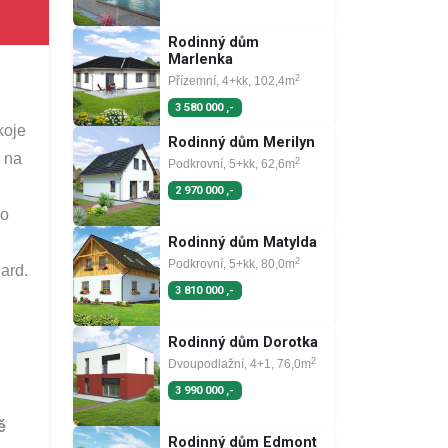
Rodinný dům
Marlenka
2
Přízemní, 4+kk, 102,4m
3 580 000 ,-
koje
Rodinný dům Merilyn
p na
2
Podkrovní, 5+kk, 62,6m
2 970 000 ,-
ho
Rodinný dům Matylda
2
Podkrovní, 5+kk, 80,0m
ard.
3 810 000 ,-
.
Rodinný dům Dorotka
2
Dvoupodlažní, 4+1, 76,0m
3 990 000 ,-
ě
Rodinný dům Edmont