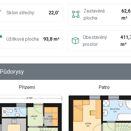
Zastavěná
62,6
Sklon střechy:
22,0°
plocha:
m²
Obestavěný
411,
Užitková plocha:
93,8 m²
prostor:
m³
Půdorysy
Přízemí
Patro