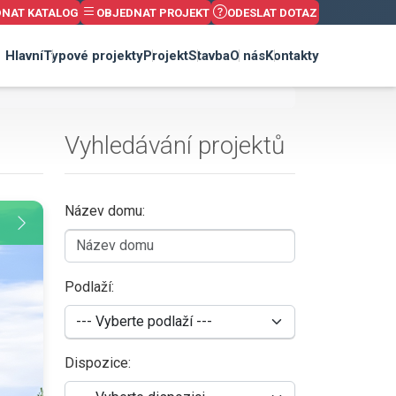
DNAT KATALOG
OBJEDNAT PROJEKT
ODESLAT DOTAZ
Hlavní
Typové projekty
Projekt
Stavba
O nás
Kontakty
Vyhledávání projektů
Název domu:
Podlaží:
Dispozice: