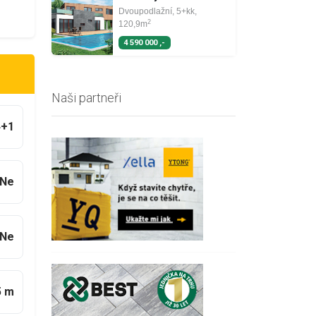
Dvoupodlažní, 5+kk,
2
120,9m
4 590 000 ,-
Naši partneři
4+1
Ne
Ne
5 m