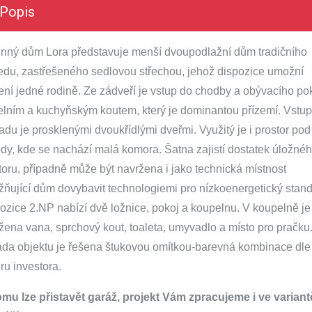
Popis
nný dům Lora představuje menší dvoupodlažní dům tradičního
edu, zastřešeného sedlovou střechou, jehož dispozice umožní
ení jedné rodině. Ze zádveří je vstup do chodby a obývacího po
delním a kuchyňským koutem, který je dominantou přízemí. Vstu
adu je prosklenými dvoukřídlými dveřmi. Využitý je i prostor pod
dy, kde se nachází malá komora. Šatna zajistí dostatek úložné
toru, případně může být navržena i jako technická místnost
ňující dům dovybavit technologiemi pro nízkoenergetický stand
ozice 2.NP nabízí dvě ložnice, pokoj a koupelnu. V koupelně je
žena vana, sprchový kout, toaleta, umyvadlo a místo pro pračku
da objektu je řešena štukovou omítkou-barevná kombinace dle
ru investora.
mu lze přistavět garáž, projekt Vám zpracujeme i ve variant