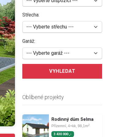
Střecha:
Garáž:
VYHLEDAT
Oblíbené projekty
Rodinný dům Selma
2
Přízemní, 4+kk, 98,1m
3 430 000 ,-