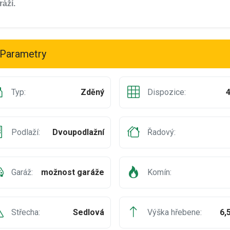
ráží.
Parametry
Typ:
Zděný
Dispozice:
Podlaží:
Dvoupodlažní
Řadový:
Garáž:
možnost garáže
Komín:
Střecha:
Sedlová
Výška hřebene:
6,