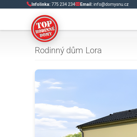
Infolinka:
775 234 234
Email:
info@domysnu.cz
Rodinný dům Lora