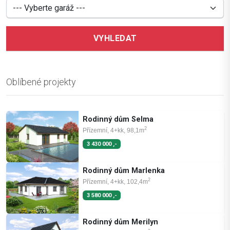
VYHLEDAT
Oblíbené projekty
Rodinný dům Selma
2
Přízemní, 4+kk, 98,1m
3 430 000 ,-
Rodinný dům Marlenka
2
Přízemní, 4+kk, 102,4m
3 580 000 ,-
Rodinný dům Merilyn