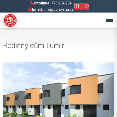
Infolinka:
775 234 234
Email:
info@domysnu.cz
Rodinný dům Lumír