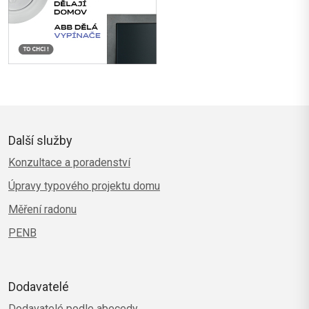
Další služby
Konzultace a poradenství
Úpravy typového projektu domu
Měření radonu
PENB
Dodavatelé
Dodavatelé podle abecedy