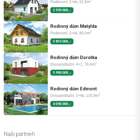
2
Podkrovní, 5+kk, 62,6m
2 970 000 ,-
Rodinný dům Matylda
2
Podkrovní, 5+kk, 80,0m
3 810 000 ,-
Rodinný dům Dorotka
2
Dvoupodlažní, 4+1, 76,0m
3 990 000 ,-
Rodinný dům Edmont
2
Dvoupodlažní, 5+kk, 120,9m
4 590 000 ,-
Naši partneři