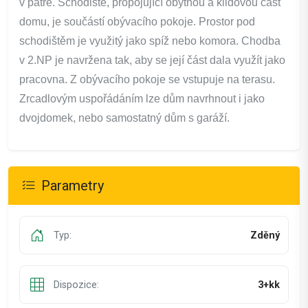
v patře. Schodiště, propojující obytnou a klidovou část
domu, je součástí obývacího pokoje. Prostor pod
schodištěm je využitý jako spíž nebo komora. Chodba
v 2.NP je navržena tak, aby se její část dala využít jako
pracovna. Z obývacího pokoje se vstupuje na terasu.
Zrcadlovým uspořádáním lze dům navrhnout i jako
dvojdomek, nebo samostatný dům s garáží.
Parametry
Typ:
Zděný
Dispozice:
3+kk