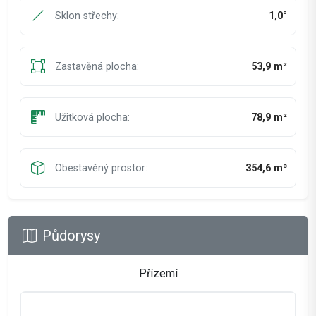
Sklon střechy:
1,0°
Zastavěná plocha:
53,9 m²
Užitková plocha:
78,9 m²
Obestavěný prostor:
354,6 m³
Půdorysy
Přízemí