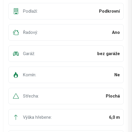
Podlaží:
Podkrovní
Řadový:
Ano
Garáž:
bez garáže
Komín:
Ne
Střecha:
Plochá
Výška hřebene:
6,0 m