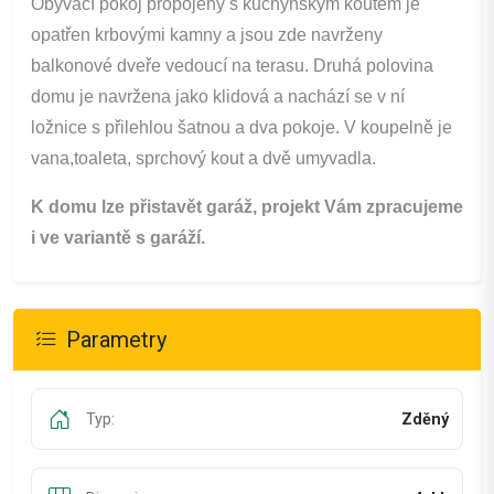
Obývací pokoj propojený s kuchyňským koutem je
opatřen krbovými kamny a jsou zde navrženy
balkonové dveře vedoucí na terasu. Druhá polovina
domu je navržena jako klidová a nachází se v ní
ložnice s přilehlou šatnou a dva pokoje. V koupelně je
vana,toaleta, sprchový kout a dvě umyvadla.
K domu lze přistavět garáž, projekt Vám zpracujeme
i ve variantě s garáží.
Parametry
Typ:
Zděný