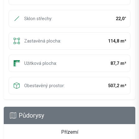
Sklon střechy:
22,0°
Zastavěná plocha:
114,8 m²
Užitková plocha:
87,7 m²
Obestavěný prostor:
507,2 m³
Půdorysy
Přízemí