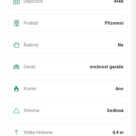
Dispozice:
4+kk
Podlaží:
Přízemní
Řadový:
Ne
Garáž:
možnost garáže
Komín:
Ano
Střecha:
Sedlová
Výška hřebene:
4,4 m