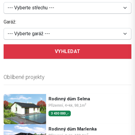
Garáž:
VYHLEDAT
Oblíbené projekty
Rodinný dům Selma
2
Přízemní, 4+kk, 98,1m
3 430 000 ,-
Rodinný dům Marlenka
2