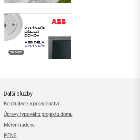
Další služby
Konzultace a poradenství
Úpravy typového projektu domu
Měření radonu
PENB