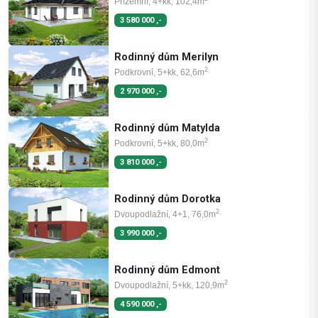
Přízemní, 4+kk, 102,4m
3 580 000 ,-
Rodinný dům Merilyn
2
Podkrovní, 5+kk, 62,6m
2 970 000 ,-
Rodinný dům Matylda
2
Podkrovní, 5+kk, 80,0m
3 810 000 ,-
Rodinný dům Dorotka
2
Dvoupodlažní, 4+1, 76,0m
3 990 000 ,-
Rodinný dům Edmont
2
Dvoupodlažní, 5+kk, 120,9m
4 590 000 ,-