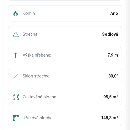
Komín:
Ano
Střecha:
Sedlová
Výška hřebene:
7,9 m
Sklon střechy:
30,0°
Zastavěná plocha:
95,5 m²
Užitková plocha:
148,3 m²