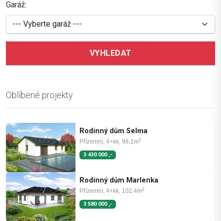
Garáž:
VYHLEDAT
Oblíbené projekty
Rodinný dům Selma
2
Přízemní, 4+kk, 98,1m
3 430 000 ,-
Rodinný dům Marlenka
2
Přízemní, 4+kk, 102,4m
3 580 000 ,-