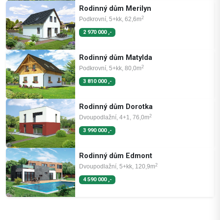
Rodinný dům Merilyn
2
Podkrovní, 5+kk, 62,6m
2 970 000 ,-
Rodinný dům Matylda
2
Podkrovní, 5+kk, 80,0m
3 810 000 ,-
Rodinný dům Dorotka
2
Dvoupodlažní, 4+1, 76,0m
3 990 000 ,-
Rodinný dům Edmont
2
Dvoupodlažní, 5+kk, 120,9m
4 590 000 ,-