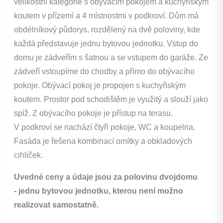
velikostní kategorie s obývacím pokojem a kuchyňským
koutem v přízemí a 4 místnostmi v podkroví. Dům má
obdélníkový půdorys, rozdělený na dvě poloviny, kde
každá představuje jednu bytovou jednotku. Vstup do
domu je zádveřím s šatnou a se vstupem do garáže. Ze
zádveří vstoupíme do chodby a přímo do obývacího
pokoje. Obývací pokoj je propojen s kuchyňským
koutem. Prostor pod schodištěm je využitý a slouží jako
spíž. Z obývacího pokoje je přístup na terasu.
V podkroví se nachází čtyři pokoje, WC a koupelna.
Fasáda je řešena kombinací omítky a obkladových
cihliček.
Uvedné ceny a údaje jsou za polovinu dvojdomu
- jednu bytovou jednotku, kterou není možno
realizovat samostatně.