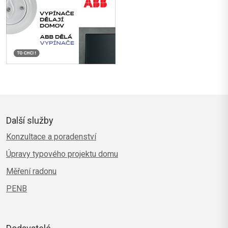
Další služby
Konzultace a poradenství
Úpravy typového projektu domu
Měření radonu
PENB