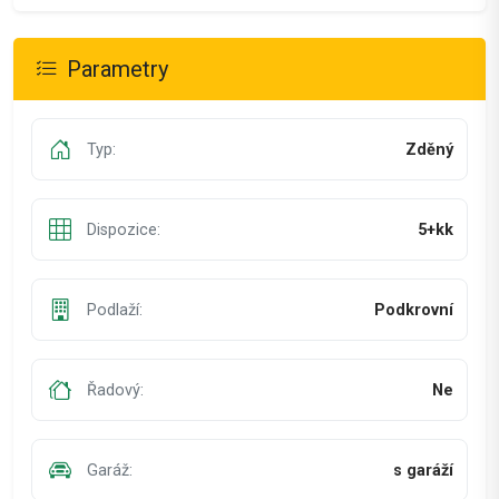
Parametry
Typ:
Zděný
Dispozice:
5+kk
Podlaží:
Podkrovní
Řadový:
Ne
Garáž:
s garáží