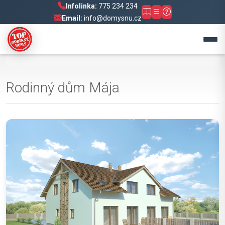
Infolinka:
775 234 234
Email:
info@domysnu.cz
Rodinný dům Mája