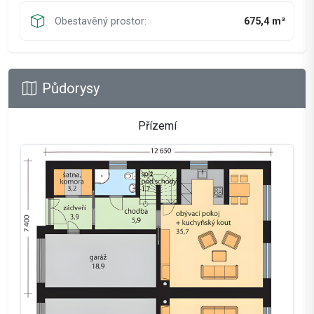
Obestavěný prostor:
675,4 m³
Půdorysy
Přízemí