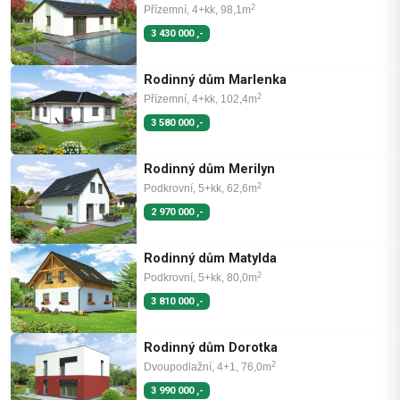
2
Přízemní, 4+kk, 98,1m
3 430 000 ,-
Rodinný dům Marlenka
2
Přízemní, 4+kk, 102,4m
3 580 000 ,-
Rodinný dům Merilyn
2
Podkrovní, 5+kk, 62,6m
2 970 000 ,-
Rodinný dům Matylda
2
Podkrovní, 5+kk, 80,0m
3 810 000 ,-
Rodinný dům Dorotka
2
Dvoupodlažní, 4+1, 76,0m
3 990 000 ,-