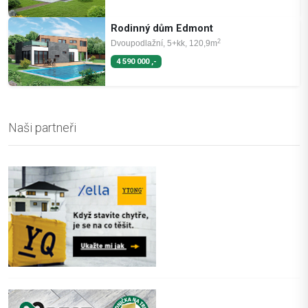
Rodinný dům Edmont
2
Dvoupodlažní, 5+kk, 120,9m
4 590 000 ,-
Naši partneři