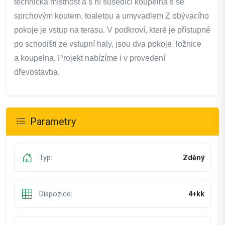
technická místnost a s ní susedící koupelna s se
sprchovým koutem, toaletou a umyvadlem Z obývacího
pokoje je vstup na terasu. V podkroví, které je přístupné
po schodišti ze vstupní haly, jsou dva pokoje, ložnice
a koupelna. Projekt nabízíme i v provedení
dřevostavba.
Parametry
Typ:
Zděný
Dispozice:
4+kk