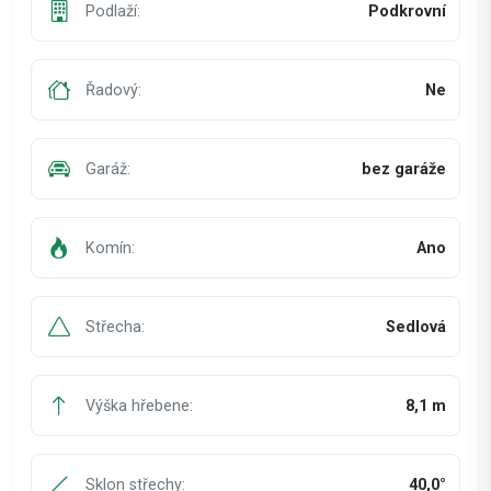
Podlaží:
Podkrovní
Řadový:
Ne
Garáž:
bez garáže
Komín:
Ano
Střecha:
Sedlová
Výška hřebene:
8,1 m
Sklon střechy:
40,0°