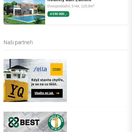
2
Dvoupodlažní, 5+kk, 120,9m
4 590 000 ,-
Naši partneři