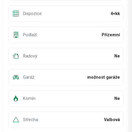
Dispozice:
4+kk
Podlaží:
Přízemní
Řadový:
Ne
Garáž:
možnost garáže
Komín:
Ne
Střecha:
Valbová