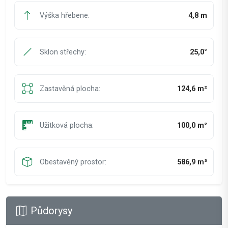
Výška hřebene:
4,8 m
Sklon střechy:
25,0°
Zastavěná plocha:
124,6 m²
Užitková plocha:
100,0 m²
Obestavěný prostor:
586,9 m³
Půdorysy