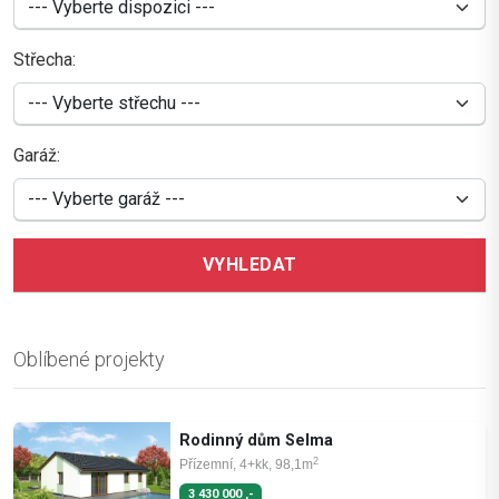
Střecha:
Garáž:
VYHLEDAT
Oblíbené projekty
Rodinný dům Selma
2
Přízemní, 4+kk, 98,1m
3 430 000 ,-