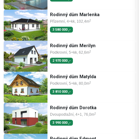
Rodinný dům Marlenka
2
Přízemní, 4+kk, 102,4m
3 580 000 ,-
Rodinný dům Merilyn
2
Podkrovní, 5+kk, 62,6m
2 970 000 ,-
Rodinný dům Matylda
2
Podkrovní, 5+kk, 80,0m
3 810 000 ,-
Rodinný dům Dorotka
2
Dvoupodlažní, 4+1, 76,0m
3 990 000 ,-
Rodinný dům Edmont