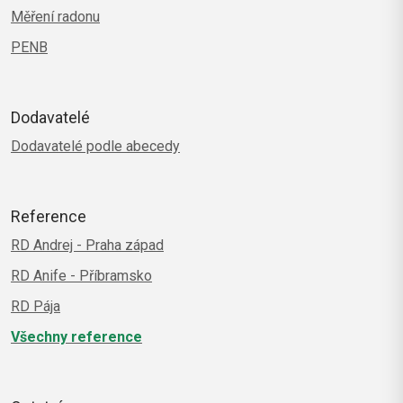
Měření radonu
PENB
Dodavatelé
Dodavatelé podle abecedy
Reference
RD Andrej - Praha západ
RD Anife - Příbramsko
RD Pája
Všechny reference