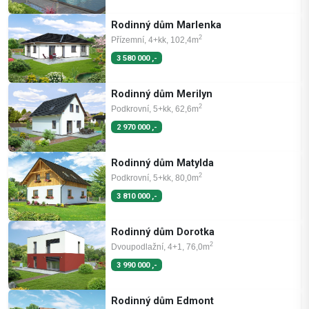
Rodinný dům Marlenka
2
Přízemní, 4+kk, 102,4m
3 580 000 ,-
Rodinný dům Merilyn
2
Podkrovní, 5+kk, 62,6m
2 970 000 ,-
Rodinný dům Matylda
2
Podkrovní, 5+kk, 80,0m
3 810 000 ,-
Rodinný dům Dorotka
2
Dvoupodlažní, 4+1, 76,0m
3 990 000 ,-
Rodinný dům Edmont