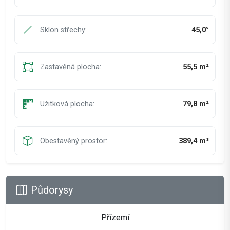
Sklon střechy:
45,0°
Zastavěná plocha:
55,5 m²
Užitková plocha:
79,8 m²
Obestavěný prostor:
389,4 m³
Půdorysy
Přízemí