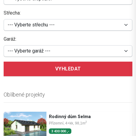
Střecha:
Garáž:
VYHLEDAT
Oblíbené projekty
Rodinný dům Selma
2
Přízemní, 4+kk, 98,1m
3 430 000 ,-