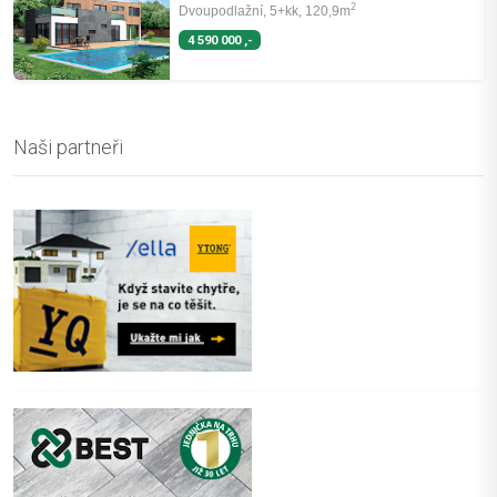
2
Dvoupodlažní, 5+kk, 120,9m
4 590 000 ,-
Naši partneři