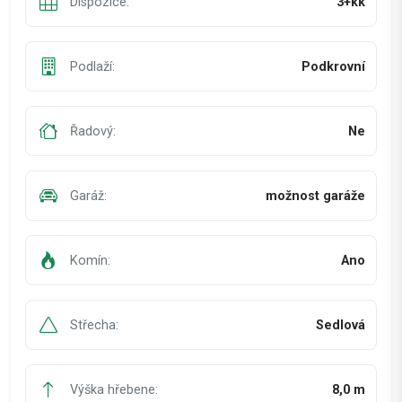
Dispozice:
3+kk
Podlaží:
Podkrovní
Řadový:
Ne
Garáž:
možnost garáže
Komín:
Ano
Střecha:
Sedlová
Výška hřebene:
8,0 m