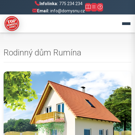
Infolinka:
775 234 234
Email:
info@domysnu.cz
Rodinný dům Rumína