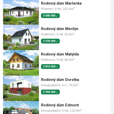
Rodinný dům Marlenka
2
Přízemní, 4+kk, 102,4m
3 580 000 ,-
Rodinný dům Merilyn
2
Podkrovní, 5+kk, 62,6m
2 970 000 ,-
Rodinný dům Matylda
2
Podkrovní, 5+kk, 80,0m
3 810 000 ,-
Rodinný dům Dorotka
2
Dvoupodlažní, 4+1, 76,0m
3 990 000 ,-
Rodinný dům Edmont
2
Dvoupodlažní, 5+kk, 120,9m