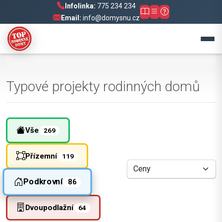
Infolinka:
775 234 234
Email:
info@domysnu.cz
Typové projekty rodinných domů
Vše
269
Přízemní
119
Podkrovní
86
Dvoupodlažní
64