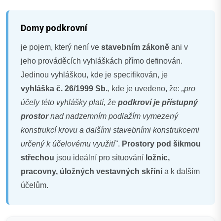
Domy podkrovní
je pojem, který není ve
stavebním zákoně
ani v
jeho prováděcích vyhláškách přímo definován.
Jedinou vyhláškou, kde je specifikován, je
vyhláška č. 26/1999 Sb.
, kde je uvedeno, že:
„pro
účely této vyhlášky platí, že
podkroví je přístupný
prostor
nad nadzemním podlažím vymezený
konstrukcí krovu a dalšími stavebními konstrukcemi
určený k účelovému využití"
.
Prostory pod šikmou
střechou
jsou ideální pro situování
ložnic,
pracovny, úložných vestavných skříní
a k dalším
účelům.