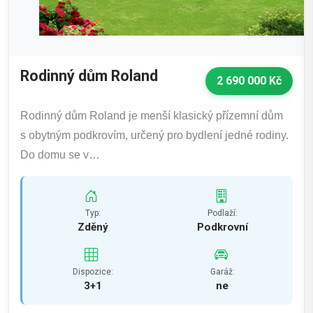
Rodinný dům Roland
2 690 000 Kč
Rodinný dům Roland je menší klasický přízemní dům
s obytným podkrovím, určený pro bydlení jedné rodiny.
Do domu se v…
Typ:
Podlaží:
Zděný
Podkrovní
Dispozice:
Garáž:
3+1
ne