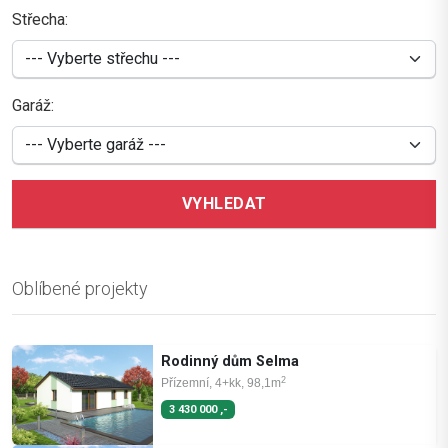
Střecha:
Garáž:
VYHLEDAT
Oblíbené projekty
Rodinný dům Selma
2
Přízemní, 4+kk, 98,1m
3 430 000 ,-