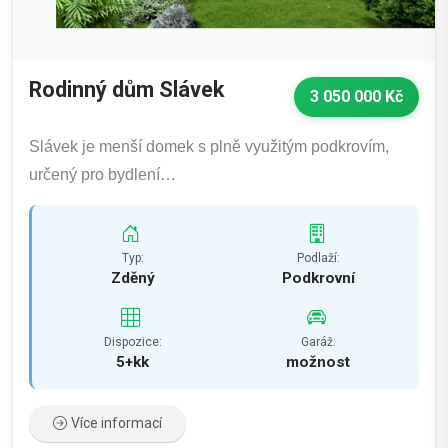
Rodinný dům Slávek
3 050 000 Kč
Slávek je menší domek s plně využitým podkrovím,
určený pro bydlení…
Typ:
Podlaží:
Zděný
Podkrovní
Dispozice:
Garáž:
5+kk
možnost
Více informací